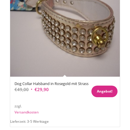
Dog Collar Halsband in Rosegold mit Strass
Ursprünglicher
Aktueller
€
49,00
€
29,90
Angebot!
Preis
Preis
war:
ist:
zzgl.
€49,00
€29,90.
Versandkosten
Lieferzeit:
3-5 Werktage