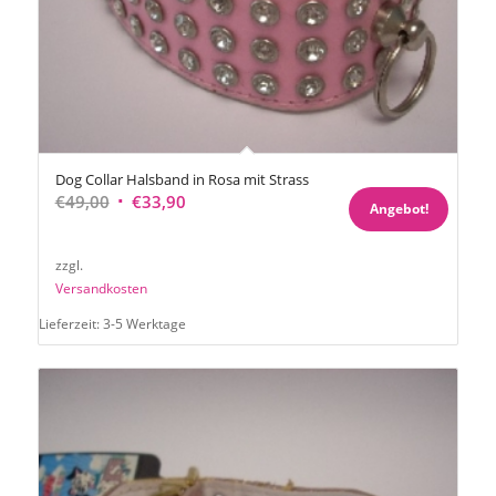
Dog Collar Halsband in Rosa mit Strass
Ursprünglicher
Aktueller
€
49,00
€
33,90
Angebot!
Preis
Preis
war:
ist:
zzgl.
€49,00
€33,90.
Versandkosten
Lieferzeit:
3-5 Werktage