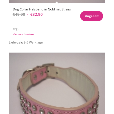
Dog Collar Halsband in Gold mit Strass
Ursprünglicher
Aktueller
€
49,00
€
32,90
Angebot!
Preis
Preis
war:
ist:
zzgl.
€49,00
€32,90.
Versandkosten
Lieferzeit:
3-5 Werktage