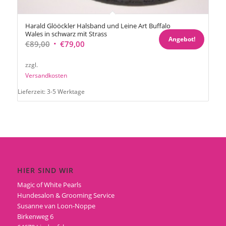
Harald Glööckler Halsband und Leine Art Buffalo
Wales in schwarz mit Strass
Angebot!
Ursprünglicher
Aktueller
€
89,00
€
79,00
Preis
Preis
zzgl.
war:
ist:
Versandkosten
€89,00
€79,00.
Lieferzeit:
3-5 Werktage
HIER SIND WIR
Magic of White Pearls
Hundesalon & Grooming Service
Susanne van Loon-Noppe
Birkenweg 6