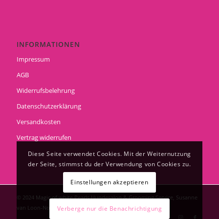
INFORMATIONEN
Impressum
AGB
Widerrufsbelehrung
Datenschutzerklärung
Versandkosten
Vertrag widerrufen
Diese Seite verwendet Cookies. Mit der Weiternutzung
der Seite, stimmst du der Verwendung von Cookies zu.
Einstellungen akzeptieren
© 2024 Magic of white Pearls Hundesalon & Grooming Service, Susanne
van Loon-Noppe
Verberge nur die Benachrichtigung