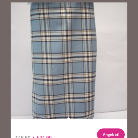
Hundemantel in Englischem Tweet in Blau gemustert
„Einzelstück“
Angebot!
Ursprünglicher
Aktueller
€
49,90
€
44,90