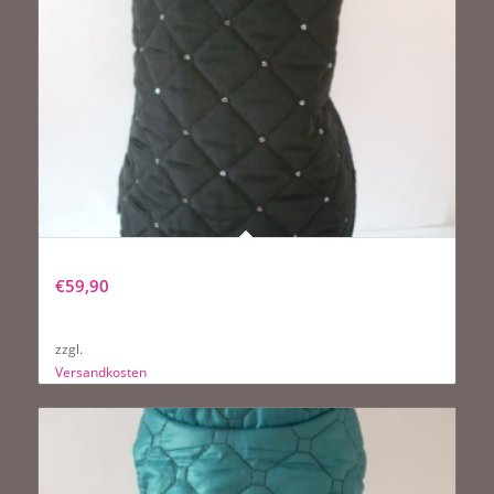
NEU Hundemantel „Lady in Black mit Pailetten“
€
59,90
zzgl.
Versandkosten