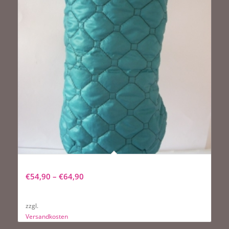
NEU Hundemantel Petrol Star
€
54,90
–
€
64,90
zzgl.
Versandkosten