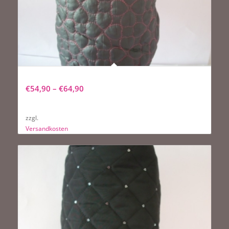
NEU Hundemantel Lovely Pink
€
54,90
–
€
64,90
zzgl.
Versandkosten