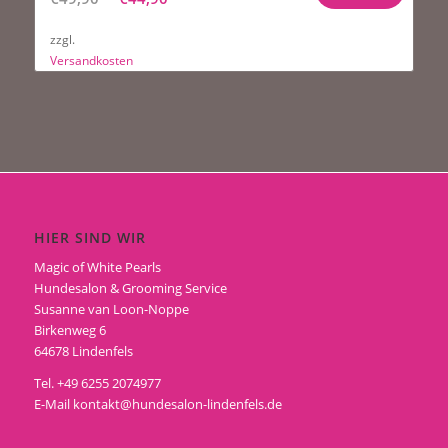
Preis
Preis
zzgl.
war:
ist:
Versandkosten
€49,90
€44,90.
HIER SIND WIR
Magic of White Pearls
Hundesalon & Grooming Service
Susanne van Loon-Noppe
Birkenweg 6
64678 Lindenfels
Tel. +49 6255 2074977
E-Mail
kontakt@hundesalon-lindenfels.de