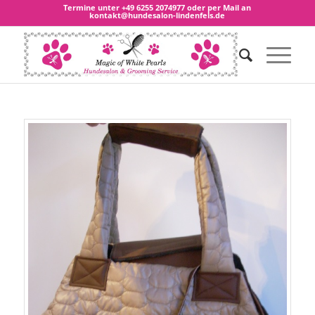
Termine unter
+49 6255 2074977
oder per Mail an
kontakt@hundesalon-lindenfels.de