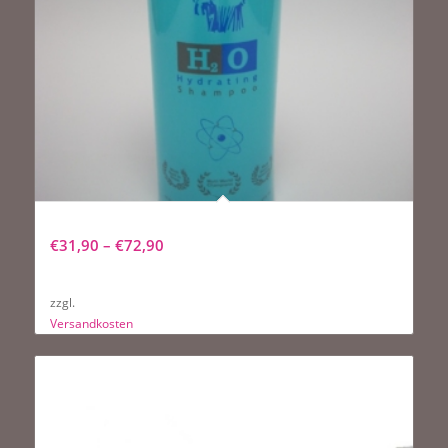
Pure Paws H2O Hydrating Shampoo
€
31,90
–
€
72,90
zzgl.
Versandkosten