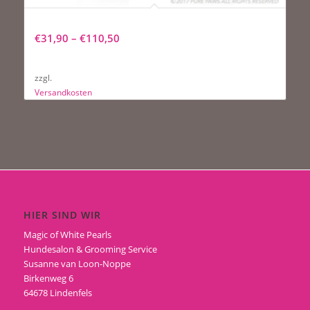
Pure Paws H2O Hydrating Spray
€
31,90
–
€
110,50
zzgl.
Versandkosten
HIER SIND WIR
Magic of White Pearls
Hundesalon & Grooming Service
Susanne van Loon-Noppe
Birkenweg 6
64678 Lindenfels