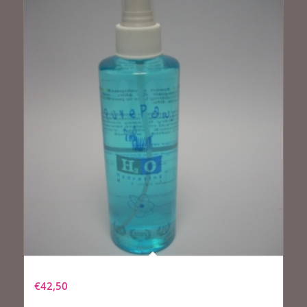
Pure Paws H2O Hydrating Mist
€
42,50