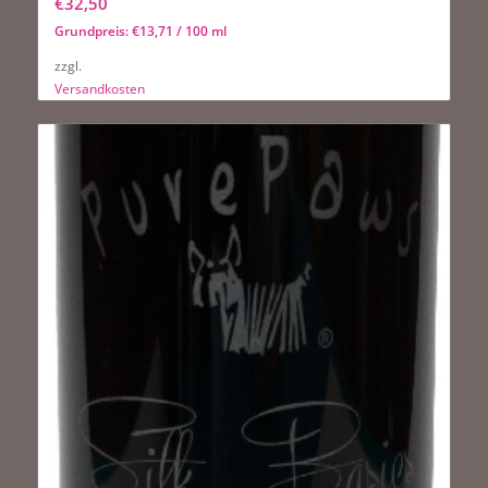
€
32,50
Grundpreis:
€
13,71
/
100
ml
zzgl.
Versandkosten