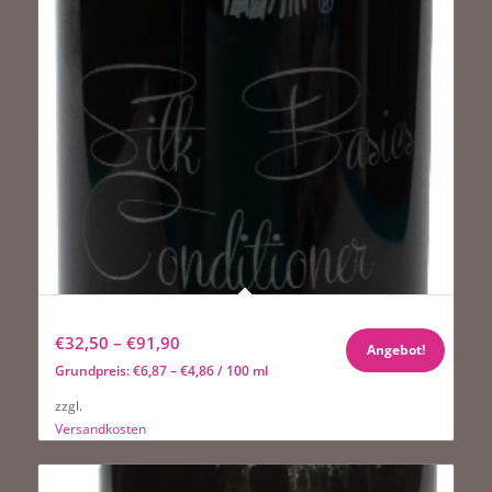
Pure Paws Silk Basics Conditioner
€
32,50
–
€
91,90
Angebot!
Grundpreis:
€
6,87
–
€
4,86
/
100
ml
zzgl.
Versandkosten