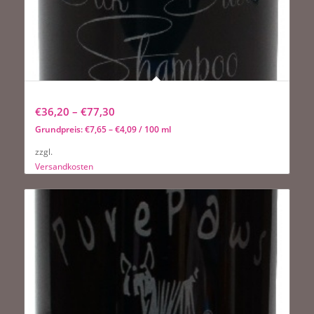
Pure Paws Silk Basics Shampoo
€
36,20
–
€
77,30
Grundpreis:
€
7,65
–
€
4,09
/
100
ml
zzgl.
Versandkosten