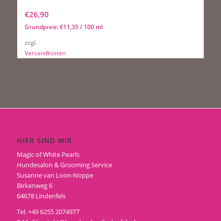
Pure Paws Silk Leave Conditioner
€
26,90
Grundpreis:
€
11,35
/
100
ml
zzgl.
Versandkosten
HIER SIND WIR
Magic of White Pearls
Hundesalon & Grooming Service
Susanne van Loon-Noppe
Birkenweg 6
64678 Lindenfels
Tel. +49 6255 2074977