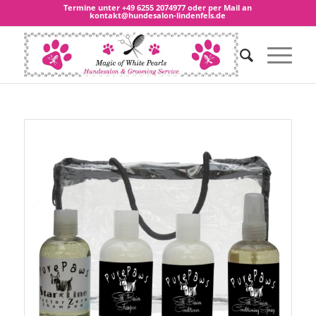
Termine unter
+49 6255 2074977
oder per Mail an
kontakt@hundesalon-lindenfels.de