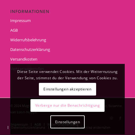
INFORMATIONEN
Impressum
AGB
Widerrufsbelehrung
Datenschutzerklärung
Versandkosten
Vertrag widerrufen
Diese Seite verwendet Cookies. Mit der Weiternutzung
der Seite, stimmst du der Verwendung von Cookies zu.
Einstellungen akzeptieren
Verberge nur die Benachrichtigung
© 2024 Magic of white Pearls Hundesalon & Grooming Service, Susanne
van Loon-Noppe
Einstellungen
Impressum
AGB
Widerrufsbelehrung
Datenschutzerklärung
Versandkosten
Vertrag widerrufen