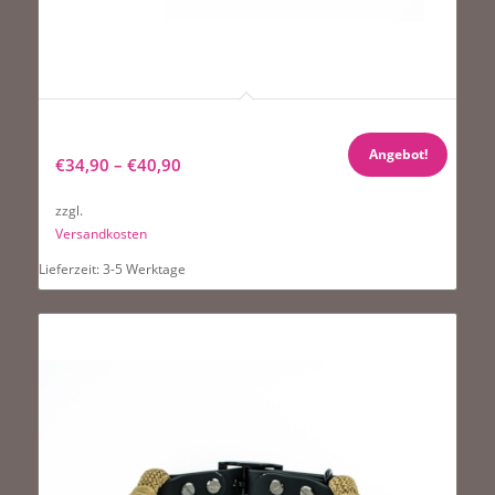
Halsband Tierluxe Wächter Handgemacht Paracord
Biothane
Angebot!
€
34,90
–
€
40,90
zzgl.
Versandkosten
Lieferzeit:
3-5 Werktage