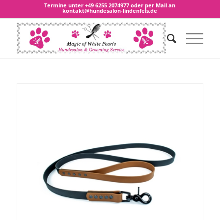
Termine unter
+49 6255 2074977
oder per Mail an
kontakt@hundesalon-lindenfels.de