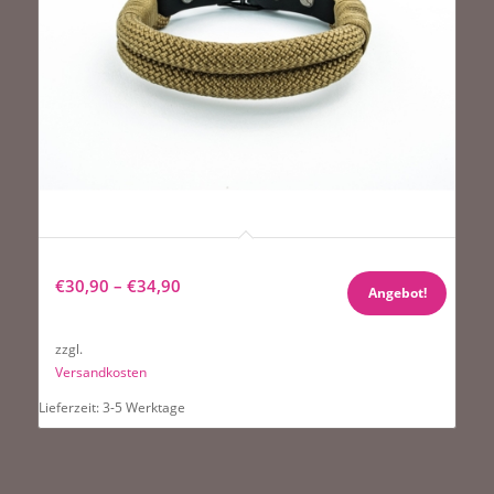
Hundehalsband Tierluxe Tau Seil Schwarz und Mocca
€
30,90
–
€
34,90
Angebot!
zzgl.
Versandkosten
Lieferzeit:
3-5 Werktage