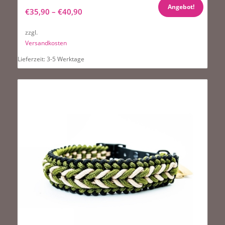
(Rosa-Fuchsia) Handgemacht Paracord
Angebot!
€
35,90
–
€
40,90
zzgl.
Versandkosten
Lieferzeit:
3-5 Werktage