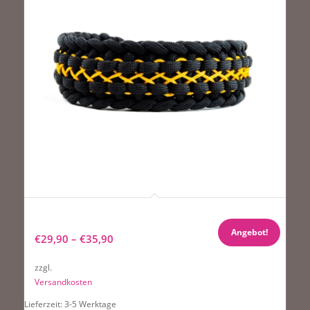
Hundehalsband Tierluxe Nachtschimmer
Handgemacht Paracord mit Schnellverschluss
Angebot!
€
29,90
–
€
35,90
zzgl.
Versandkosten
Lieferzeit:
3-5 Werktage